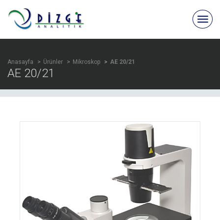
Anasayfa
Ürünler
Mikroskop
AE 20/21
AE 20/21