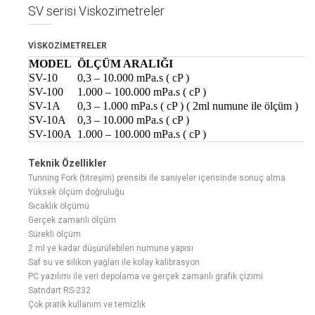
SV serisi Viskozimetreler
VİSKOZİMETRELER
MODEL
ÖLÇÜM ARALIĞI
SV-10
0,3 – 10.000 mPa.s ( cP )
SV-100
1.000 – 100.000 mPa.s ( cP )
SV-1A
0,3 – 1.000 mPa.s ( cP ) ( 2ml numune ile ölçüm )
SV-10A
0,3 – 10.000 mPa.s ( cP )
SV-100A
1.000 – 100.000 mPa.s ( cP )
Teknik Özellikler
Tunning Fork (titreşim) prensibi ile saniyeler içerisinde sonuç alma
Yüksek ölçüm doğruluğu
Sıcaklık ölçümü
Gerçek zamanlı ölçüm
Sürekli ölçüm
2 ml ye kadar düşürülebilen numune yapısı
Saf su ve silikon yağları ile kolay kalibrasyon
PC yazılımı ile veri depolama ve gerçek zamanlı grafik çizimi
Satndart RS-232
Çok pratik kullanım ve temizlik