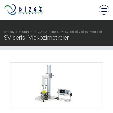
Anasayfa
Ürünler
Vizkozimetreler
SV serisi Viskozimetreler
SV serisi Viskozimetreler